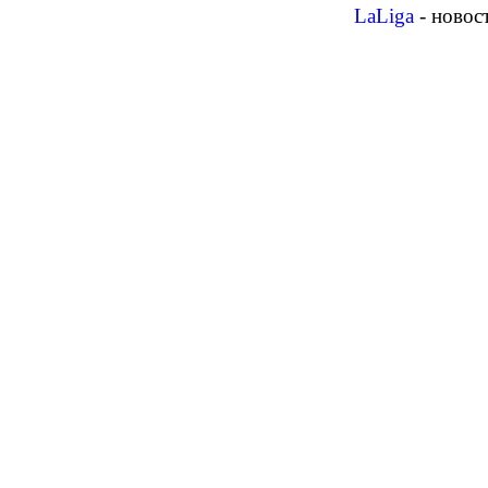
LaLiga
- новос