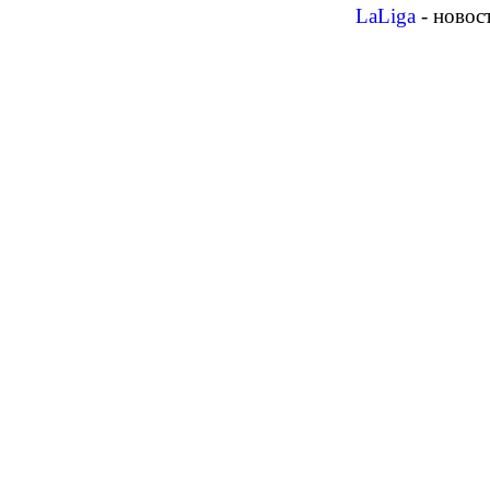
LaLiga
- новос