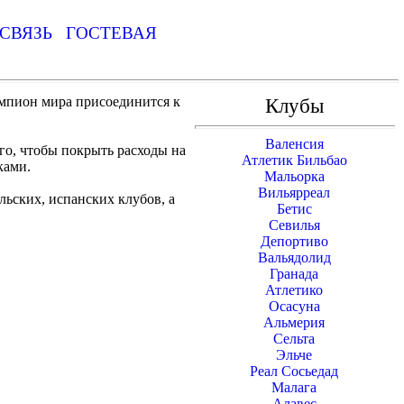
СВЯЗЬ
ГОСТЕВАЯ
чемпион мира присоединится к
Клубы
Валенсия
ого, чтобы покрыть расходы на
Атлетик Бильбао
ками.
Мальорка
Вильярреал
льских, испанских клубов, а
Бетис
Севилья
Депортиво
Вальядолид
Гранада
Атлетико
Осасуна
Альмерия
Сельта
Эльче
Реал Сосьедад
Малага
Алавес