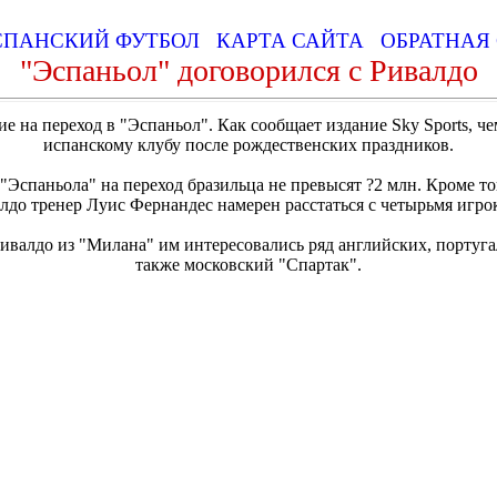
СПАНСКИЙ ФУТБОЛ
КАРТА САЙТА
ОБРАТНАЯ 
"Эспаньол" договорился с Ривалдо
ие на переход в "Эспаньол". Как сообщает издание Sky Sports, 
испанскому клубу после рождественских праздников.
 "Эспаньола" на переход бразильца не превысят ?2 млн. Кроме т
лдо тренер Луис Фернандес намерен расстаться с четырьмя игро
Ривалдо из "Милана" им интересовались ряд английских, португа
также московский "Спартак".