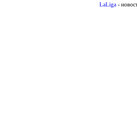
LaLiga
- новос