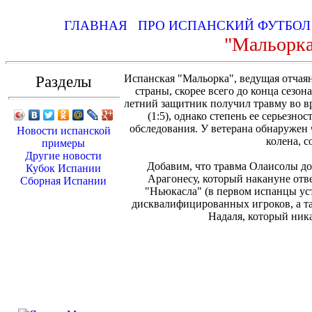
ГЛАВНАЯ
ПРО ИСПАНСКИЙ ФУТБО
"Мальорка
Разделы
Испанская "Мальорка", ведущая отчаян
страны, скорее всего до конца сезон
летний защитник получил травму во в
(1:5), однако степень ее серьезно
обследования. У ветерана обнаружен
Новости испанской
колена, 
примеры
Другие новости
Добавим, что травма Олаисолы до
Кубок Испании
Арагонесу, который накануне от
Сборная Испании
"Ньюкасла" (в первом испанцы уст
дисквалифицированных игроков, а т
Надаля, который ника